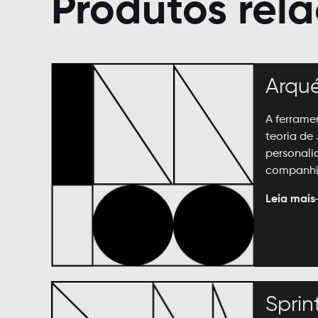
Produtos rel
Arqu
A ferrame
teoria de
personali
companhi
Leia mais
Sprin