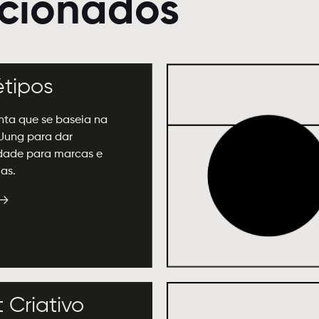
acionados
étipos
nta que se baseia na
 Jung para dar
dade para marcas e
as.
t Criativo