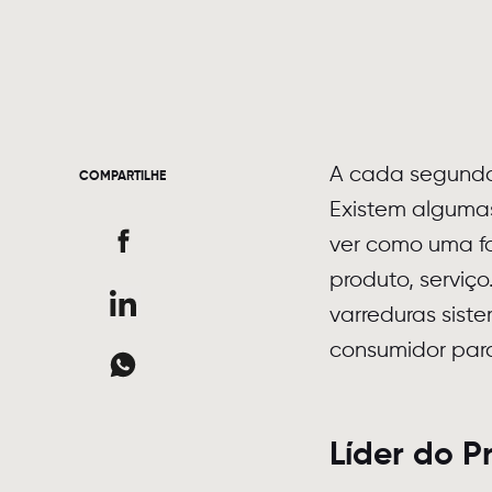
A cada segundo,
COMPARTILHE
Existem algumas
ver como uma f
produto, serviç
varreduras sist
consumidor par
Líder do P