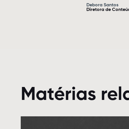
Debora Santos
Diretora de Conteúd
Matérias re