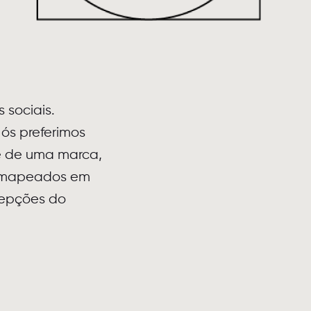
 sociais.
ós preferimos
e de uma marca,
ão mapeados em
rcepções do