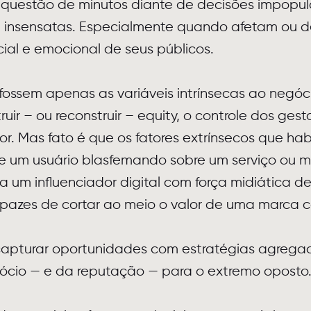
questão de minutos diante de decisões impopul
 insensatas. Especialmente quando afetam ou d
cial e emocional de seus públicos.
 fossem apenas as variáveis intrínsecas ao negóc
uir – ou reconstruir – equity, o controle dos gest
or. Mas fato é que os fatores extrínsecos que ha
e um usuário blasfemando sobre um serviço ou 
a um influenciador digital com força midiática d
azes de cortar ao meio o valor de uma marca 
 capturar oportunidades com estratégias agrega
ócio — e da reputação — para o extremo oposto