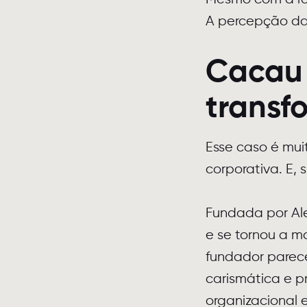
A percepção da
Cacau 
transf
Esse caso é mui
corporativa. E,
Fundada por Al
e se tornou a m
fundador parece
carismática e pr
organizacional 