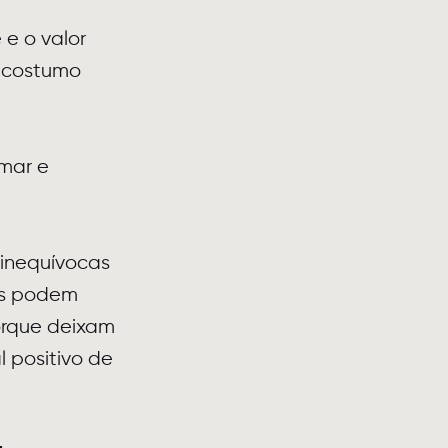
e o valor
, costumo
mar e
 inequívocas
as podem
porque deixam
 positivo de