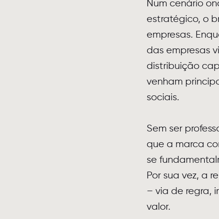
Num cenário ond
estratégico, o 
empresas. Enqu
das empresas v
distribuição ca
venham principa
sociais.
Sem ser professo
que a marca com
se fundamental
Por sua vez, a 
– via de regra,
valor.