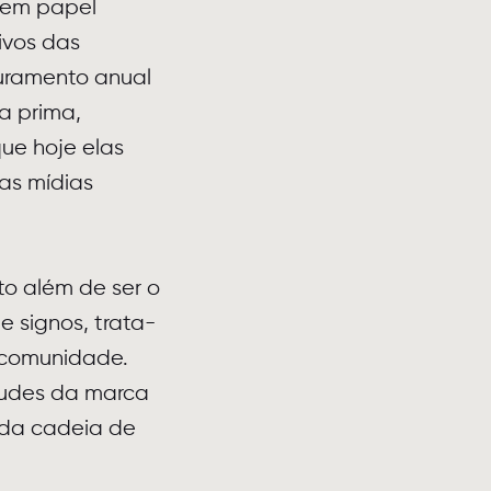
 tem papel
ivos das
uramento anual
a prima,
ue hoje elas
as mídias
to além de ser o
 signos, trata-
 comunidade.
itudes da marca
 da cadeia de