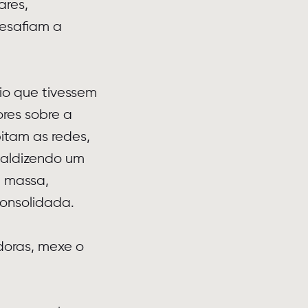
ares,
esafiam a
io que tivessem
ores sobre a
bitam as redes,
maldizendo um
e massa,
consolidada.
doras, mexe o
.