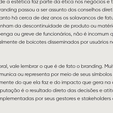
e a estética faz parte da ética nos negócios e
branding passou a ser assunto dos conselhos diret
anto há cerca de dez anos os solavancos de fat
inham da descontinuidade de produto ou matéri
penga ou greve de funcionários, não é incomum q
lmente de boicotes disseminados por usuários n
ral, vale lembrar o que é de fato o branding. Mui
unica ou representa por meio de seus símbolos e
mente do que ela faz e do impacto que gera na
reputação é o resultado direto das decisões e at
 implementadas por seus gestores e stakeholders