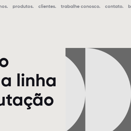
mos.
produtos.
clientes.
trabalhe conosco.
contato.
b
 o
a linha
utação