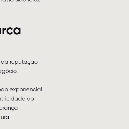
arca
e da reputação
egócio.
odo exponencial
ntricidade do
derança
tura