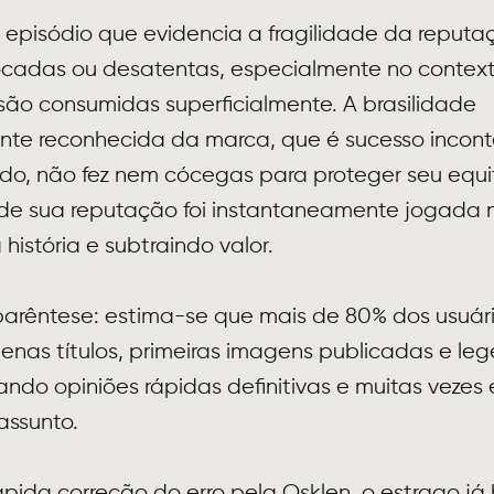
episódio que evidencia a fragilidade da reputa
cadas ou desatentas, especialmente no contexto
são consumidas superficialmente. A brasilidade
ente reconhecida da marca, que é sucesso incon
do, não fez nem cócegas para proteger seu equi
 de sua reputação foi instantaneamente jogada no
istória e subtraindo valor.
parêntese: estima-se que mais de 80% dos usuár
enas títulos, primeiras imagens publicadas e le
ando opiniões rápidas definitivas e muitas veze
assunto.
ida correção do erro pela Osklen, o estrago já h