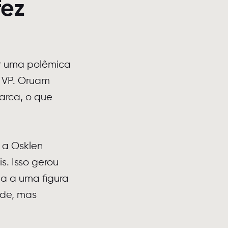
fez
r uma polêmica
o VP. Oruam
arca, o que
 a Osklen
s. Isso gerou
a a uma figura
ade, mas