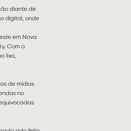
ção diante de
 digital, onde
teste em Nova
ty. Com o
 lixo,
ios de mídias
gendas no
s equivocadas
avia sido feito.