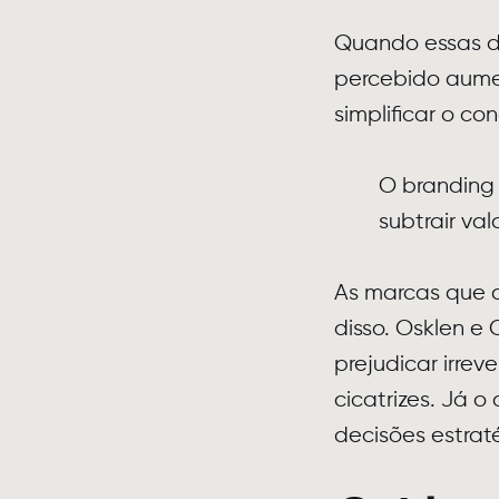
Quando essas de
percebido aumen
simplificar o co
O branding
subtrair va
As marcas que c
disso. Osklen 
prejudicar irre
cicatrizes. Já 
decisões estraté